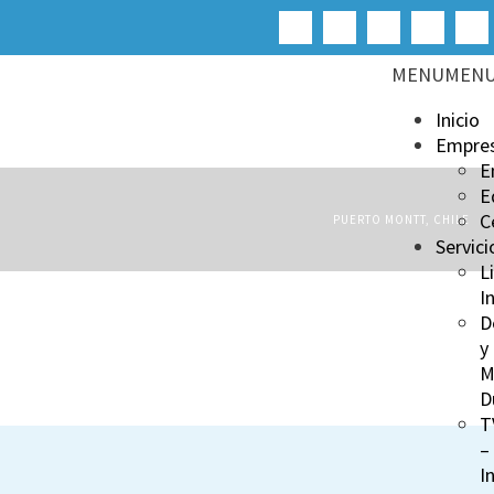
MENU
MEN
Inicio
Empre
E
E
C
PUERTO MONTT, CHILE
Servici
L
I
D
y
M
D
T
–
I