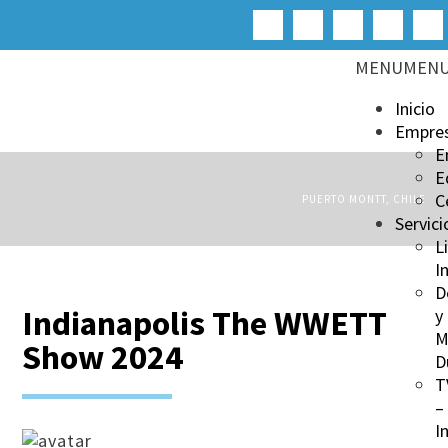
MENU
MEN
Inicio
Empre
E
E
C
PUERTO MONTT, CHILE
Servici
L
I
D
Indianapolis The WWETT
y
M
Show 2024
D
T
–
I