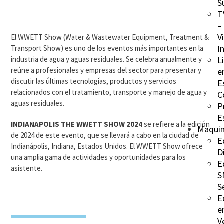
S
T
–
V
El WWETT Show (Water & Wastewater Equipment, Treatment &
I
Transport Show) es uno de los eventos más importantes en la
industria de agua y aguas residuales. Se celebra anualmente y
L
reúne a profesionales y empresas del sector para presentar y
e
discutir las últimas tecnologías, productos y servicios
E
relacionados con el tratamiento, transporte y manejo de agua y
C
aguas residuales.
P
E
INDIANAPOLIS THE WWETT SHOW 2024
se refiere a la edición
Maquin
de 2024 de este evento, que se llevará a cabo en la ciudad de
E
Indianápolis, Indiana, Estados Unidos. El WWETT Show ofrece
D
una amplia gama de actividades y oportunidades para los
E
asistente.
S
S
E
e
V